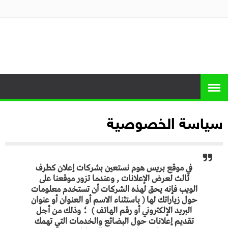
منصة برايس
منصة برايس هوم تعرض أسعار الأجهزة
المنزلية و التليفزيونات و الموبايلات وأحدث
هوم
العروض
سياسة الخصوصية
في موقع بريس هوم نستعين بشركات إعلان كطرف
ثالث لعرض الإعلانات , وعندما تزور موقعنا على
الويب فإنه يحق لهذه الشركات أن تستخدم معلومات
حول زياراتك لها ( باستثناء الاسم أو العنوان أو عنوان
البريد الإلكتروني أو رقم الهاتف ) ؛ وذلك من أجل
تقديم إعلانات حول البضائع والخدمات التي تهمك