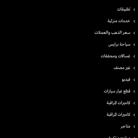
تطبيقات
خدمات منزلية
سعر الذهب والعملات
سياحة برايس
غسالات ومجففات
غير مصنف
فيديو
قطع غيار سيارات
كاميرات المراقبة
كاميرات المراقبة
متاجر
مراوح و تكييف