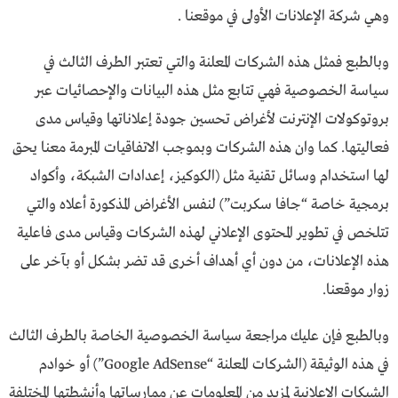
وهي شركة الإعلانات الأولى في موقعنا .
وبالطبع فمثل هذه الشركات المعلنة والتي تعتبر الطرف الثالث في
سياسة الخصوصية فهي تتابع مثل هذه البيانات والإحصائيات عبر
بروتوكولات الإنترنت لأغراض تحسين جودة إعلاناتها وقياس مدى
فعاليتها. كما وان هذه الشركات وبموجب الاتفاقيات المبرمة معنا يحق
لها استخدام وسائل تقنية مثل (الكوكيز، إعدادات الشبكة، وأكواد
برمجية خاصة “جافا سكربت”) لنفس الأغراض المذكورة أعلاه والتي
تتلخص في تطوير المحتوى الإعلاني لهذه الشركات وقياس مدى فاعلية
هذه الإعلانات، من دون أي أهداف أخرى قد تضر بشكل أو بآخر على
زوار موقعنا.
وبالطبع فإن عليك مراجعة سياسة الخصوصية الخاصة بالطرف الثالث
في هذه الوثيقة (الشركات المعلنة “Google AdSense”) أو خوادم
الشبكات الإعلانية لمزيد من المعلومات عن ممارساتها وأنشطتها المختلفة