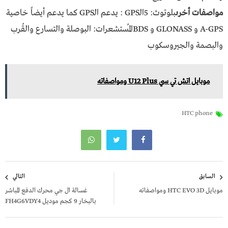
مواصفات أخرى
بلوتوث: 5الـGPS : يدعم الـGPS كما يدعم أيضاً خاصية
A-GPS و GLONASS و BDSالمُستشعرات: البوصلة والتسارع والقُرب
والبصمة والجيروسكوب
موبايل اتش تي سي U12 Plus ومواصفاته
HTC phone
تصفّح
السابق
التالي
المقالات
موبايل HTC EVO 3D ومواصفاته
غسالة ال جي محرك الدفع المباشر
بالبخار 9 كجم موديل FH4G6VDY4