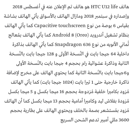
هاتف HTC U12 life هو هاتف تم الإعلان عنه في أغسطس 2018
وإصداره في سبتمبر 2018 ومازال الهاتف بالأسواق يأتي الهاتف بشاشة
بقياس 6 بوصة من نوع Capacitive touchscreen كما يأتي الهاتف
بنظام تشغيل أندرويد Android 8 (Oreo) كما يأتي الهاتف بمُعالج
ثُماني الأنويه من نوع Snapdragon 636 كما يأتي الهاتف بذاكرة
داخلية 64 جيجا بايت في النُسخة الأولى و 128 جيجا بايت بالنُسخة
الثانية وذاكرة عشوائية رام بحجم 4 جيجا بايت بالنُسخة الأولى
و6جيجا بايت بالنُسخة الثانية كما يحتوي الهاتف على مخرج لإضافة
ذاكرة خارجية حتى 1 تيرا بايت (1024 جيجا بايت) كما يأتي الهاتف
مُزود بكاميرا خلفية مُزدوجة بحجم 16 ميجا بكسل و 5 ميجا بكسل
مُزودة بفلاش ليد وكاميرا أمامية بحجم 13 ميجا بكسل كما أن الهاتف
مُزود بمُستشعر بصمة بالخلف ويحتوي الهاتف على بطارية بحجم
3600 مللي أمبير تدعم الشحن السريع