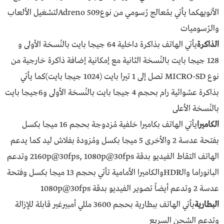
الأنويهكما يأتي بمُعالج رُسومي من نوعAdreno 509لتشغيل الألعاب
والرُسوميات
الذاكرة
يأتي الهاتف بذاكرة داخلية 64 جيجا بايت بالنُسخة الأولى و
128 جيجا بايت بالنُسخة الثانية مع إمكانية إضافة ذاكرة خارجية من
نوع MICRO-SD تصل إلى 1 تيرا بايت (1024 جيجا بايت)كما يأتي
بذاكرة عشوائية رام بحجم 4 جيجا بايت بالنُسخة الأولى و6جيجا بايت
بالنُسخة الأعلى
الكاميرا
يأتي الهاتف بكاميرا خلفية مُزدوجة بحجم 16 ميجا بكسل
بفتحة عدسة 2 والأخرى 5 ميجا بكسل ومُزودة بفلاش ليد كما يدعم
الهاتف التقاط الفيديو بدقة 2160p@30fps, 1080p@30fps وتدعم
البانوراما والـHDRوالكاميرا الأمامية تأتي بحجم 13 ميجا بكسل وفتحة
عدسة 2 وتدعم أيضاً تصوير الفيديو بدقة 1080p@30fps
البطارية
يأتي الهاتف ببطارية بحجم 3600 مللي أمبيرغير قابلة للإزالة
وتدعم الشحن السريع