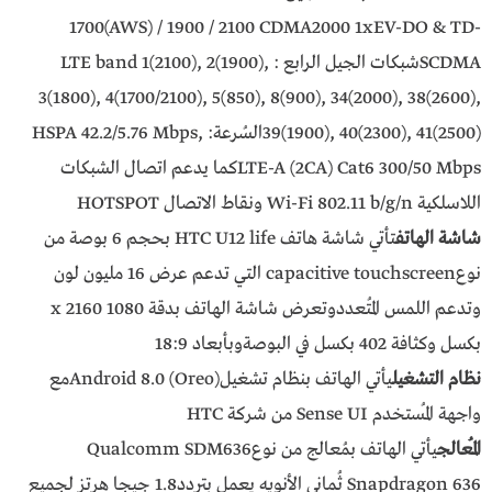
1700(AWS) / 1900 / 2100 CDMA2000 1xEV-DO & TD-
SCDMAشبكات الجيل الرابع : LTE band 1(2100), 2(1900),
3(1800), 4(1700/2100), 5(850), 8(900), 34(2000), 38(2600),
39(1900), 40(2300), 41(2500)السُرعة: HSPA 42.2/5.76 Mbps,
LTE-A (2CA) Cat6 300/50 Mbpsكما يدعم اتصال الشبكات
اللاسلكية Wi-Fi 802.11 b/g/n ونقاط الاتصال HOTSPOT
شاشة الهاتف
تأتي شاشة هاتف HTC U12 life بحجم 6 بوصة من
نوعcapacitive touchscreen التي تدعم عرض 16 مليون لون
وتدعم اللمس المُتعددوتعرض شاشة الهاتف بدقة 1080 x 2160
بكسل وكثافة 402 بكسل في البوصةوبأبعاد 18:9
نظام التشغيل
يأتي الهاتف بنظام تشغيلAndroid 8.0 (Oreo)مع
واجهة المُستخدم Sense UI من شركة HTC
المُعالج
يأتي الهاتف بمُعالج من نوعQualcomm SDM636
Snapdragon 636 ثُماني الأنويه يعمل بتردد1.8 جيجا هرتز لجميع