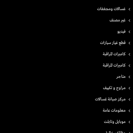
غسالات ومجففات
غير مصنف
فيديو
قطع غيار سيارات
كاميرات المراقبة
كاميرات المراقبة
متاجر
مراوح و تكييف
مركز صيانة غسالات
معلومات عامة
موبايل وتابلت
وظائف خالية