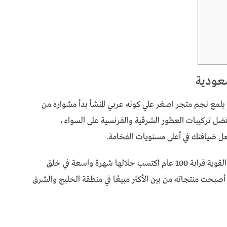
سعودية
 يلمع نجم متجر اصغر علي كونه عربي المنشأ بدأ مشواره من
فضل تركيبات العطور الشرقية والفرنسية على السواء،
عل ضيافتك في أعلى مستويات الفخامة.
ظهر متجر أصغر علي عام 1924 واستمر في المنافسة القوية قرابة 100 عام اكتسب خلالها شهرة واسعة في خلق
أصبحت منتجاته من بين الأكثر مبيعًا في منطقة الخليج والشرق