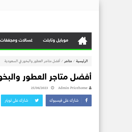
منصة برايس هوم
منصة برايس هوم تعرض أسعار الأجهزة المنزلية و التليفزيونات و 
موبايل وتابلت
غسالات ومجففات
⁄
⁄
الرئيسية
متاجر
أفضل متاجر العطور والبخور في السعودية
أفضل متاجر العطور والبخو
25/06/2023
Admin Pricehome
شارك على فيسبوك
شارك على تويتر