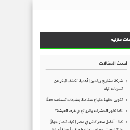
ات منزلية
أحدث المقالات
شركة مشاريع رياحين | أهمية الكشف المبكر عن
تسربات المياه
تكوين حقيبة مكياج متكاملة بمنتجات تستخدم فعلًا
لماذا تظهر الحشرات والروائح في غرف المعيشة؟
كذا – أفضل سعر كاش في مصر | كيف تختار جهازًا
منزليًا يعيش معك سنوات طويلة – أجهزة أصلية