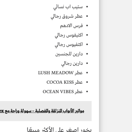
ستيب اب نسائي
عطر شروق رجالي
فرس الادهم
اكتيفوس رجالي
اكتفيوس رجالي
دارين للجنسين
دارين رجالي
عطر LUSH MEADOW
عطر COCOA KISS
عطر OCEAN VIBES
مواتير الأبواب المنزلقة والمفصلية – سهولة وراحة مع Shutter Flex
بخور اصغر علي الأكثر مبيعًا