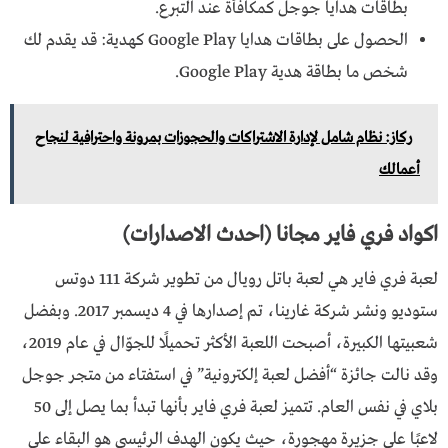
بطاقات هدايا جوجل كمكافأة عند التبرع.
الحصول على بطاقات هدايا Google Play كهدية: قد يقدم لك
شخص ما بطاقة هدية Google Play.
ركاز: نظام شامل لإدارة الاشتراكات والحجوزات بمرونة واحترافية لنجاح
أعمالك
اكواد فري فاير مجانا (احدث الاصدارات)
لعبة فري فاير هي لعبة باتل رويال من تطوير شركة 111 دوتس
ستوديو ونشر شركة غارينا، تم إصدارها في 4 ديسمبر 2017. وبفضل
شعبيتها الكبيرة، أصبحت اللعبة الأكثر تحميلًا للجوّال في عام 2019،
وقد نالت جائزة “أفضل لعبة إلكترونية” في استفتاء من متجر جوجل
بلاي في نفس العام. تتميز لعبة فري فاير بأنها تبدأ بما يصل إلى 50
لاعبًا على جزيرة مهجورة، حيث يكون الهدف الرئيسي هو البقاء على