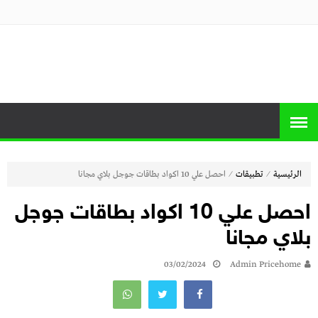
منصة برايس
منصة برايس هوم تعرض أسعار الأجهزة
المنزلية و التليفزيونات و الموبايلات وأحدث
هوم
العروض
⁄
⁄
الرئيسية
تطبيقات
احصل علي 10 اكواد بطاقات جوجل بلاي مجانا
احصل علي 10 اكواد بطاقات جوجل
بلاي مجانا
03/02/2024
Admin Pricehome