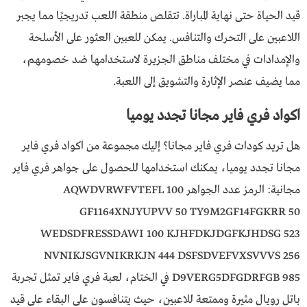
قيد الحياة حتى نهاية المباراة. تتقلص منطقة اللعب تدريجيًا مما يجبر
اللاعبين على التحرك والتنافس. يمكن للعبين العثور على الأسلحة
والإمدادات في مختلف مناطق الجزيرة لاستخدامها ضد خصومهم،
مما يضيف عنصر الإثارة والتشويق إلى اللعبة.
اكواد فري فاير مجانا تجدد يوميا
هل تريد كودات فري فاير مجانا؟ إليك مجموعة من اكواد فري فاير
مجانا تجدد يوميا، يمكنك استخدامها للحصول على جواهر فري فاير
مجانية: الرمز عدد الجواهر AQWDVRWFVTEFL 100
GF1164XNJYUPVV 50 TY9M2GF14FGKRR 50
WEDSDFRESSDAWI 100 KJHFDKJDGFKJHDSG 523
NVNIKJSGVNIKRKJN 444 DSFSDVEFVXSVVVS 256
D9VERG5DFGDRFGB 985 في الختام، لعبة فري فاير تمثل تجربة
باتل رويال مثيرة وممتعة للاعبين، حيث يتنافسون على البقاء على قيد