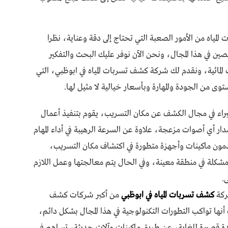
ياه من الأمور الصعبة التي تحتاج إلى دقة وعناية، نظرا
ين في هذا المجال، ونحن الآن نوفر عليك البحث والتفكير
لمائية، ونقدم لك شركة كشف تسربات المياه في ابوظبي، التي
وى من الجودة والمهارة وبأسعار خيالية لا مثيل لها.
خبراء في مجال الكشف عن مكان التسريب، يقوم بتنفيذ أعمال
 أي أصوات مزعجة، علاوة عن السرعة الرهيبة في أداء المهام
مون ماكينات وأجهزة متطورة في اكتشاف مكان التسريب،
شكلة في منطقة معينة، وفي الحال يتم معالجتها وعمل اللازم
ى.
ركة
كشف تسربات المياه في ابوظبي
من أكبر شركات كشف
ث أنها تواكب التطورات التكنولوجية في هذا المجال بشكل دائم،
ة قصيرة للغاية، عن طريق ماكينات وآلات حديثة، تساهم في