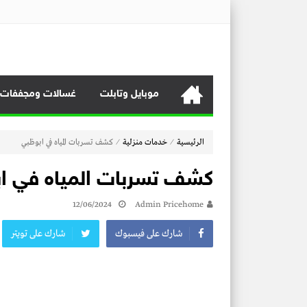
منصة برايس هوم
منصة برايس هوم تعرض أسعار الأجهزة المنزلية و التليفزيونات و 
موبايل وتابلت
غسالات ومجففات
⁄
⁄
الرئيسية
خدمات منزلية
كشف تسربات المياه في ابوظبي
كشف تسربات المياه في ا
12/06/2024
Admin Pricehome
شارك على فيسبوك
شارك على تويتر