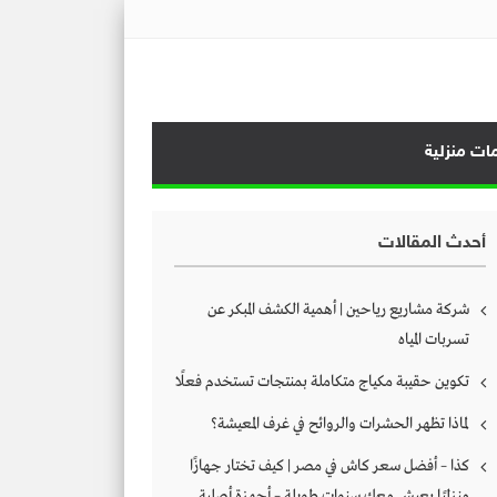
ات منزلية
أحدث المقالات
شركة مشاريع رياحين | أهمية الكشف المبكر عن
تسربات المياه
تكوين حقيبة مكياج متكاملة بمنتجات تستخدم فعلًا
لماذا تظهر الحشرات والروائح في غرف المعيشة؟
كذا – أفضل سعر كاش في مصر | كيف تختار جهازًا
منزليًا يعيش معك سنوات طويلة – أجهزة أصلية