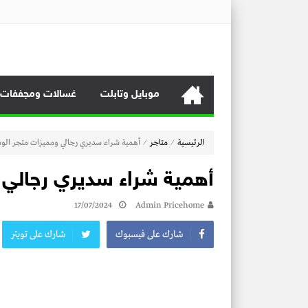
منصة برايس هوم
منصة برايس هوم تعرض أسعار الأجهزة المنزلية و التليفزيونات و 
موبايل وتابلت
غسالات ومجففات
⁄
⁄
الرئيسية
متاجر
أهمية شراء سديري رجالي ومميزات متجر الو
أهمية شراء سديري رجالي 
17/07/2024
Admin Pricehome
شارك على فيسبوك
شارك على تويتر