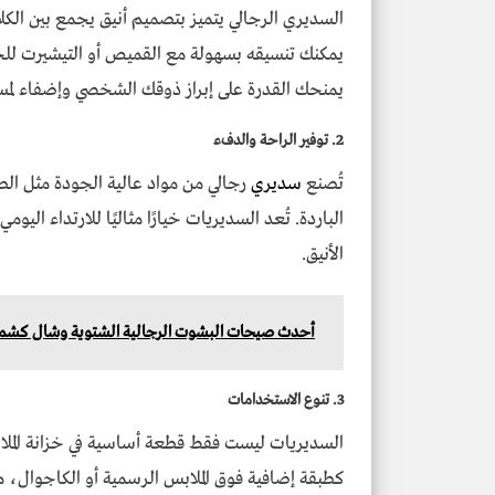
السديري الرجالي يتميز بتصميم أنيق يجمع بين الكل
يمكنك تنسيقه بسهولة مع القميص أو التيشيرت للحصو
يمنحك القدرة على إبراز ذوقك الشخصي وإضفاء لم
2. توفير الراحة والدفء
تُصنع
سديري
رجالي من مواد عالية الجودة مثل الصوف
الباردة. تُعد السديريات خيارًا مثاليًا للارتداء 
الأنيق.
أحدث صيحات البشوت الرجالية الشتوية وشال كشميري ل
3. تنوع الاستخدامات
السديريات ليست فقط قطعة أساسية في خزانة الملا
كطبقة إضافية فوق الملابس الرسمية أو الكاجوال، مم