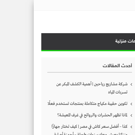
ات منزلية
أحدث المقالات
شركة مشاريع رياحين | أهمية الكشف المبكر عن
تسربات المياه
تكوين حقيبة مكياج متكاملة بمنتجات تستخدم فعلًا
لماذا تظهر الحشرات والروائح في غرف المعيشة؟
كذا – أفضل سعر كاش في مصر | كيف تختار جهازًا
منزليًا يعيش معك سنوات طويلة – أجهزة أصلية