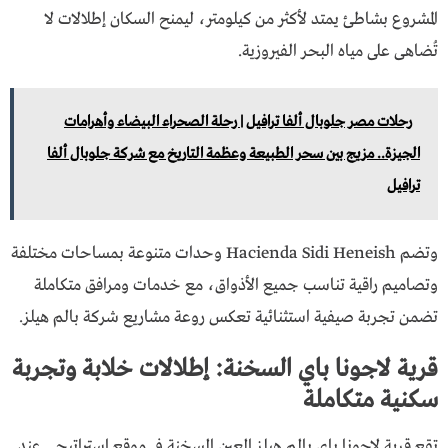
المشروع بشاطئ يمتد لأكثر من كيلومتر، ليمنح السكان إطلالات لا
تُضاهى على مياه البحر الفيروزية.
رحلات مصر جلوبال ألفا ترافيل | رحلة الصحراء البيضاء وأهرامات
الجيزة.. مزيج بين سحر الطبيعة وعظمة التاريخ مع شركة جلوبال ألفا
ترافيل
وتضم Hacienda Sidi Heneish وحدات متنوعة بمساحات مختلفة
وتصاميم راقية تناسب جميع الأذواق، مع خدمات ومرافق متكاملة
تضمن تجربة صيفية استثنائية تعكس روعة مشاريع شركة بالم هيلز.
قرية لاجونا باي السخنة: إطلالات خلابة وتجربة
سكنية متكاملة
تقع قرية لاجونا باي بالم هيلز العين السخنة في موقع استراتيجي عند