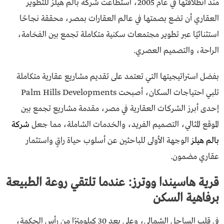
منذ انطلاقتها في عام 2005، استطاعت شركة بالم هيلز للتطوير
العقاري أن تضع بصمتها في عالم العقارات بمصر، محققة نجاحًا
استثنائيًا عبر تطوير مجتمعات سكنية متكاملة تجمع بين الفخامة،
الراحة، والتصميم العصري.
بفضل استراتيجيتها التي تعتمد على تقديم مشاريع عقارية متكاملة
تلبي احتياجات السكان، أصبحت Palm Hills Developments
إحدى أبرز الشركات العقارية في مصر، مقدمة مشاريع تجمع بين
الموقع المثالي، التصميم الفريد، والخدمات الشاملة، مما جعل
شركة
بالم هيلز
الوجهة الأولى للباحثين عن أسلوب حياة راقٍ واستثمار
عقاري مضمون.
قرية هاسيندا ووترز: عندما تلتقي روعة الطبيعة
برفاهية السكن
في قلب الساحل الشمالي، وعلى بعد 30 كيلومترًا من رأس الحكمة،