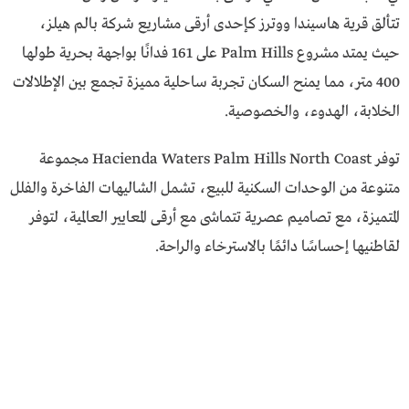
تتألق قرية هاسيندا ووترز كإحدى أرقى مشاريع شركة بالم هيلز،
حيث يمتد مشروع Palm Hills على 161 فدانًا بواجهة بحرية طولها
400 متر، مما يمنح السكان تجربة ساحلية مميزة تجمع بين الإطلالات
الخلابة، الهدوء، والخصوصية.
توفر Hacienda Waters Palm Hills North Coast مجموعة
متنوعة من الوحدات السكنية للبيع، تشمل الشاليهات الفاخرة والفلل
المتميزة، مع تصاميم عصرية تتماشى مع أرقى المعايير العالمية، لتوفر
لقاطنيها إحساسًا دائمًا بالاسترخاء والراحة.