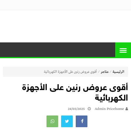
منصة برايس
منصة برايس هوم تعرض أسعار الأجهزة
المنزلية و التليفزيونات و الموبايلات وأحدث
هوم
العروض
⁄
⁄
الرئيسية
متاجر
أقوى عروض رنين على الأجهزة الكهربائية
أقوى عروض رنين على الأجهزة
الكهربائية
24/03/2025
Admin Pricehome