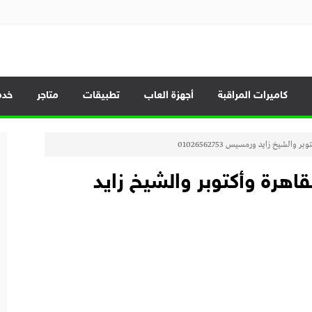
الموبايلات وأحدث العروض
كاميرات المراقبة
أجهزة العاب
تطبيقات
متاجر
خدم
الشيخ زايد ورمسيس 01026562753
اهرة وأكتوبر والشيخ زايد