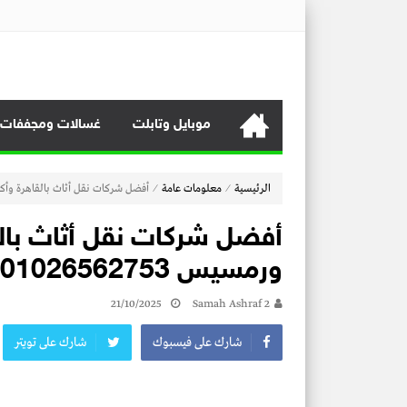
منصة برايس هوم
منصة برايس هوم تعرض أسعار الأجهزة المنزلية و التليفزيونات و 
موبايل وتابلت
غسالات ومجففات
⁄
⁄
الرئيسية
معلومات عامة
أفضل شركات نقل أثاث بالقاهرة وأكتوبر و
أفضل شركات نقل أثاث بالق
ورمسيس 01026562753
21/10/2025
Samah Ashraf 2
شارك على فيسبوك
شارك على تويتر