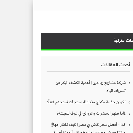
ات منزلية
أحدث المقالات
شركة مشاريع رياحين | أهمية الكشف المبكر عن
تسربات المياه
تكوين حقيبة مكياج متكاملة بمنتجات تستخدم فعلًا
لماذا تظهر الحشرات والروائح في غرف المعيشة؟
كذا – أفضل سعر كاش في مصر | كيف تختار جهازًا
منزليًا يعيش معك سنوات طويلة – أجهزة أصلية