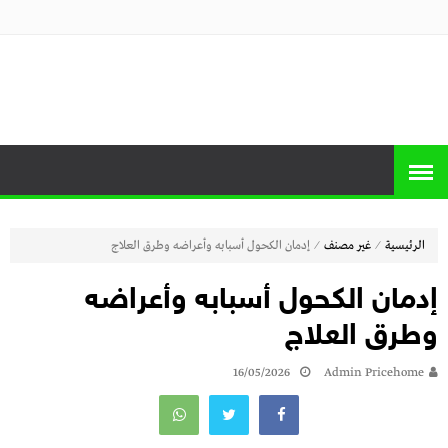
منصة برايس
منصة برايس هوم تعرض أسعار الأجهزة
المنزلية و التليفزيونات و الموبايلات وأحدث
هوم
العروض
⁄
⁄
الرئيسية
غير مصنف
إدمان الكحول أسبابه وأعراضه وطرق العلاج
إدمان الكحول أسبابه وأعراضه
وطرق العلاج
16/05/2026
Admin Pricehome