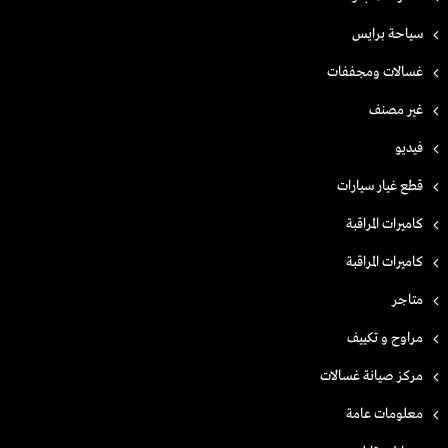
سياحة برايس
غسالات ومجففات
غير مصنف
فيديو
قطع غيار سيارات
كاميرات المراقبة
كاميرات المراقبة
متاجر
مراوح و تكييف
مركز صيانة غسالات
معلومات عامة