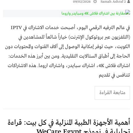
09/02/2026
Samah Ashraf 2
في عالم الترفيه الرقمي اليوم، أصبحت خدمات الاشتراك في IPTV
(التلفزيون عبر بروتوكول الإنترنت) خياراً شائعاً للمشاهدين في
الكويت، حيث توفر إمكانية الوصول إلى آلاف القنوات والمحتويات دون
الحاجة إلى أطباق الستالايت التقليدية. ومن بين أبرز هذه الخدمات:
اشتراك فلاش 4K، اشتراك سبايدر، واشتراك اروما. هذه الاشتراكات
تتنافس في تقديم
متابعة القراءة
أهمية الأجهزة الطبية المنزلية في كل بيت: قراءة
تحليلية في نموذج WeCare Egypt