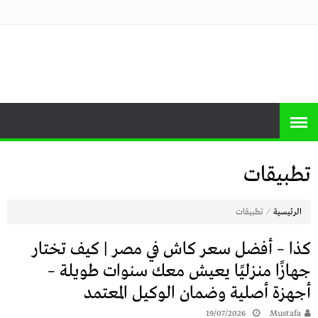
منصة برايس
منصة برايس هوم تعرض أسعار الأجهزة
المنزلية و التليفزيونات و الموبايلات وأحدث
هوم
العروض
تطبيقات
⁄
الرئيسية
تطبيقات
كذا – أفضل سعر كاش في مصر | كيف تختار
جهازًا منزليًا يعيش معك سنوات طويلة –
أجهزة أصلية وضمان الوكيل المعتمد
19/07/2026
Mustafa