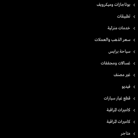
بوتاجازات وميكرويف
تطبيقات
خدمات منزلية
سعر الذهب والعملات
سياحة برايس
غسالات ومجففات
غير مصنف
فيديو
قطع غيار سيارات
كاميرات المراقبة
كاميرات المراقبة
متاجر