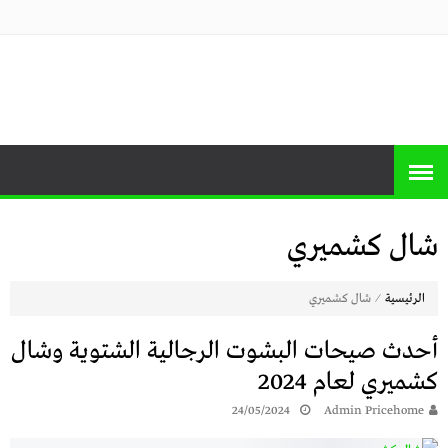
منصة برايس
منصة برايس هوم تعرض أسعار الأجهزة
المنزلية و التليفزيونات و الموبايلات وأحدث
هوم
العروض
شال كشميري
⁄
الرئيسية
شال كشميري
أحدث صيحات البشوت الرجالية الشتوية وشال
كشميري لعام 2024
24/05/2024
Admin Pricehome