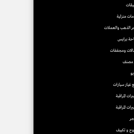
يقات
ات منزلية
 الذهب والعملات
حة برايس
لات ومجففات
 مصنف
يو
 غيار سيارات
رات المراقبة
رات المراقبة
جر
وح و تكييف