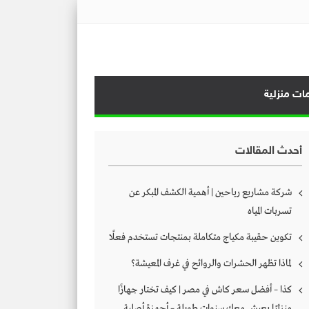
ات منزلية
أحدث المقالات
شركة مشاريع رياحين | أهمية الكشف المبكر عن
تسربات المياه
تكوين حقيبة مكياج متكاملة بمنتجات تستخدم فعلًا
لماذا تظهر الحشرات والروائح في غرف المعيشة؟
كذا – أفضل سعر كاش في مصر | كيف تختار جهازًا
منزليًا يعيش معك سنوات طويلة – أجهزة أصلية