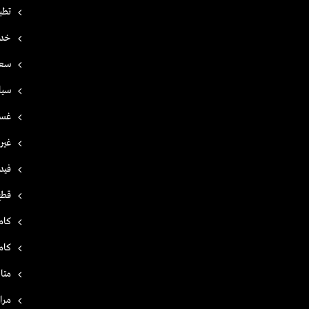
تطب
خدم
سعر
سيا
غسا
غير
فيد
قطع
كامي
كامي
متا
مرا