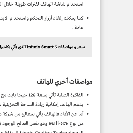
استخدام شاشة الهاتف لفترات طويلة خلال اليو
كما يمكنك إلغاء أزرار التحكم واستخدام الاي
عامة .
سعر و مواصفات Infinix Smart 5 الذي يأتي بكاميرا خلفية مزدوجة
مواصفات أخري للهاتف
الذاكرة الصلبة تأتي بسعة 128 جيجا بايت مع ذاكرة عشوائية بسعة 8 جيجا بايت .
يدعم الهاتف إمكانية زيادة المساحة التخزينية عن طري