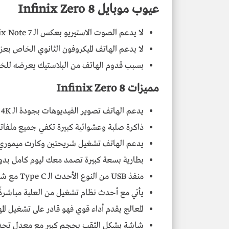
عيوب موبايل Infinix Zero 8
لا يدعم الصوت الاستيريو بعكس الـ Infinix Note 7.
لا يدعم الهاتف الميكروفون الثانوي الخاص ب
بسبب قدوم الهاتف من البلاستيك يعرضه للخ
مميزات Infinix Zero 8
يدعم الهاتف تصوير الفيديوهات بجودة الـ 4K .
ذاكرة صلبة وعشوائية كبيرة تكفي جميع ملفات
يدعم الهاتف تشغيل شريحتين وكارت ميموري 
بطارية بسعة كبيرة تصمد معك ليوم كامل بدو
منفذ USB من النوع الأحدث الـ Type C مع شحن سريع بقوة 33 واط .
يأتي مع أحدث نظام تشغيل من العلبة مباشرةً مع 
المعالج يقدم أداء قوي فهو قادر على تشغيل المه