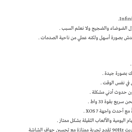
عزل الضوضاء والضجيج ولا نعلم السبب .
دش بصورة أسهل ولكنه عملي من ناحية الصدمات .
ك بصورة جيدة .
في نفس الوقت .
ن حدوث أدني مشكلة .
أحدث واجهة XOS 7 .
ام اليومية والألعاب الثقيلة بشكل ممتاز .
شاشة بشكل الثقب بحجم كبير مع معدل تحديث 90Hz تقدم تجربة ممتازة مع تحسين حواف الشاشة