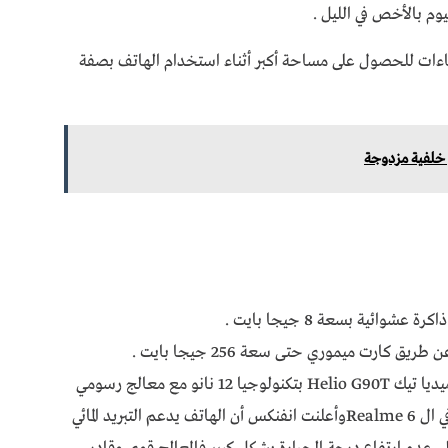
م بالأخص في الليل .
ماءات للحصول على مساحة أكبر أثناء استخدام الهاتف بصفة
ق كارت ميموري حتى سعة 256 جيجا بايت .
أما عن الأداء فالهاتف يأتي بمعالج من شركة ميديا تيك Helio G90T بتكنولوجيا 12 نانو مع معالج رسومي
من نوع Mali-G76 وهو نفس المعالج الموجود في ال Realme 6وأعلنت انفنكس أن الهاتف يدعم التبريد المائي