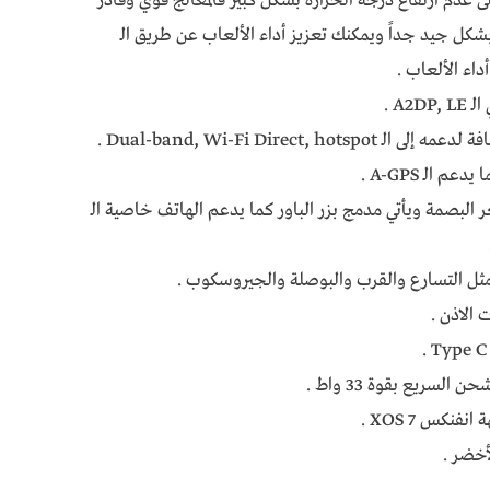
Liquid Cooling للحفاظ على عدم ارتفاع درجة الحرارة بشكل كبير فالمعالج قوي وقادر
ى على تشغيل الألعاب الثقيلة مثل PUBG بشكل جيد جداً ويمكنك تعزيز أداء الألعاب عن طريق الـ
البصمة ويأتي مدمج بزر الباور كما يدعم الهاتف خاصية الـ
ثل التسارع والقرب والبوصلة والجيروسكوب .
أخضر .