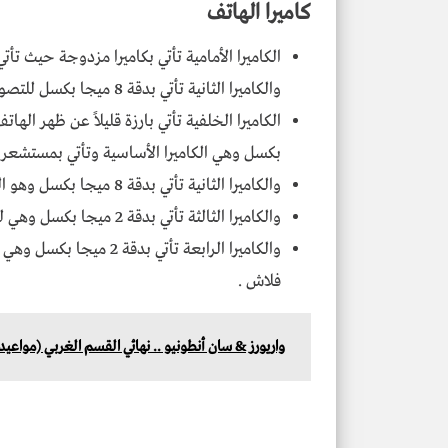
كاميرا الهاتف
والكاميرا الثانية تأتي بدقة 8 ميجا بكسل للتصوير الواسع مع فلاش ثنائي من نوع ليد فلاش .
بكسل وهي الكاميرا الأساسية وتأتي بمستشعر من نوع Sony IMX686 بفتحة 
والكاميرا الثانية تأتي بدقة 8 ميجا بكسل وهو الخاصة بالتصوير الواسع بفتحة عدسة F/2.2 .
والكاميرا الثالثة تأتي بدقة 2 ميجا بكسل وهي للمُساعدة على التصوير الليلي .
والكاميرا الرابعة تأتي 
فلاش .
واريورز & سان أنطونيو .. نهائي القسم الغربي (مواعيد ا