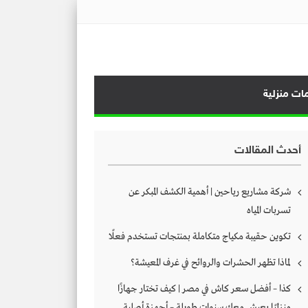
ات منزلية
أحدث المقالات
شركة مشاريع رياحين | أهمية الكشف المبكر عن
تسربات المياه
تكوين حقيبة مكياج متكاملة بمنتجات تستخدم فعلًا
لماذا تظهر الحشرات والروائح في غرف المعيشة؟
كذا – أفضل سعر كاش في مصر | كيف تختار جهازًا
منزليًا يعيش معك سنوات طويلة – أجهزة أصلية