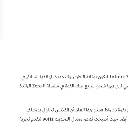
أعلنت شركة انفنيكس عن هاتفها الأحدث الـ Infinix Zero 8 ليكون بمثابة التطوير والتحديث لهاتفها السابق في
السلسلة الـ Infinix Zero 6 فهذه هي المرة الأولى التي نرى فيها شحن سريع بتلك القوة في سلسلة الـ Zero الرائدة
حيث يأتي الهاتف بمنفذ الـ Type C مع شحن سريع بقوة 33 واط فيبدو هذا العام أن انفنكس تحاول بمختلف
الطرق أن تعود إلى المنافسة حيث تم تطوير الشاشة أيضا حيث أصبحت تدعم معدل التحديث 90Hz لتقدم تجربة