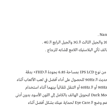
ف تأتي البلاستيك اللامع المشابه للزجاج .
يأتي الهاتف بشاشة بشكل الثقب المزدوج وتأتي من نوع IPS LCD بمساحة 6.85 بجودة الـ FHD+ بدقة
2460×1080 بكسل وتدعم الشاشة معدل التحديث الـ 90Hz للحصول على أداء أفضل في لعب الألعاب أثناء
استخدام شاشة الهاتف ويمكنك التنقل بين الـ 90Hz أو الـ 60Hz أو التنقل تلقائياً بينهما أثناء استخدام
الهاتف بصفة عامة وتدعم الشاشة وضع الـ Dark Mode لتحويل الهاتف بالكامل إلى اللون الأسود بدون أدنى
مشكلة وتدعم الشاشة أكثر من وضع حيث تدعم وضع الـ Eye Care لحماية عينك بشكل أفضل أثناء