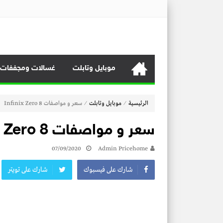
منصة برايس هوم
منصة برايس هوم تعرض أسعار الأجهزة المنزلية و التليفزيونات و 
موبايل وتابلت
غسالات ومجففات
⁄
⁄
الرئيسية
موبايل وتابلت
سعر و مواصفات Infinix Zero 8
سعر و مواصفات Infinix Zero 8
07/09/2020
Admin Pricehome
شارك على فيسبوك
شارك على تويتر