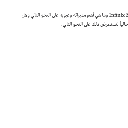
فدعونا نتعرف على المواصفات الكاملة لهاتف Infinix Zero 8 وما هي أهم مميزاته وعيوبه على النحو التالي وهل
ياً لنستعرض ذلك على النحو التالي .