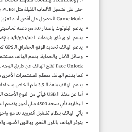
الـ  Technology
حت
Game Mode للحصول على أقصى أداء تعزيز أداء الألعاب .
يدعم البلوتوث بإصدار 5.0 مع دعمه لخاصيتي الـ A2DP, LE .
يدعم الواي فاي بترددات الـ a/b/g/n/ac بالإضافة لدعمه إلى الـ Dual-band, Wi-Fi Direct, hotspot .
يدعم الهاتف تحديد الموقع الجغرافي الـ GPS كما يدعم الـ A-GPS .
وسائل الأمان والحماية: يدعم الهاتف مستشعر 
Face Unlock لفتح الهاتف عن طريق الوجه .
كما يدعم الهاتف معظم المستشعرات الأخرى م
يدعم الهاتف منفذ الـ 3.5 ملم الخاص بسماعات الاذن .
أما عن منفذ الـ USB فيأتي من النوع الأحدث الـ Type C .
البطارية تأتي بسعة 4500 مللي أمبير وتدعم الشحن السريع بقوة 33 واط .
يأتي الهاتف بنظام تشغيل أندرويد 10 مع واجهة انفنكس XOS 7 .
يتوفر الهاتف باللون الفضي وباللون الأسود وال