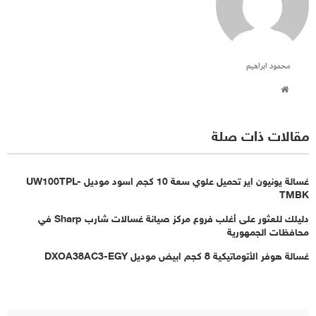
محمود ابراهيم
مقالات ذات صلة
غسالة يونيون اير تحميل علوي سعة 10 كجم اسود موديل UW100TPL-
TMBK
دليلك للعثور على أغلب فروع مركز صيانة غسالات شارب Sharp في
محافظات الجمهورية
غسالة هوفر الأتوماتيكية 8 كجم ابيض موديل DXOA38AC3-EGY