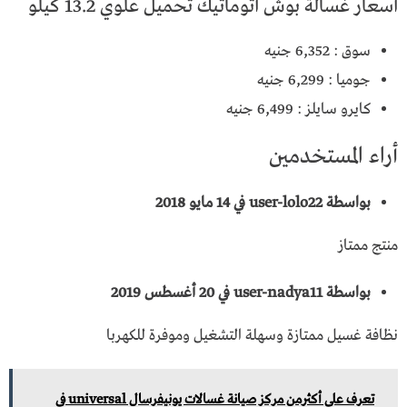
أسعار غسالة بوش أتوماتيك تحميل علوي 13.2 كيلو
ســـــوق : 6,352 جنيه
جوميــا : 6,299 جنيه
كايرو سايلز : 6,499 جنيه
أراء المستخدمين
بواسطة user-lolo22 في 14 مايو 2018
منتج ممتاز
بواسطة user-nadya11 في 20 أغسطس 2019
نظافة غسيل ممتازة وسهلة التشغيل وموفرة للكهربا
تعرف على أكثرمن مركز صيانة غسالات يونيفرسال universal في