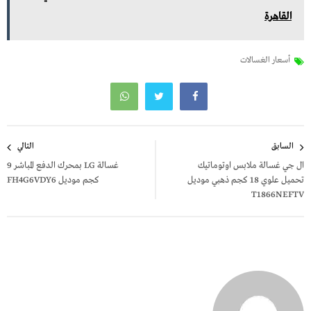
القاهرة
أسعار الغسالات
تصفّح
السابق
التالي
المقالات
ال جي غسالة ملابس اوتوماتيك
غسالة LG بمحرك الدفع المباشر 9
تحميل علوي 18 كجم ذهبي موديل
كجم موديل FH4G6VDY6
T1866NEFTV