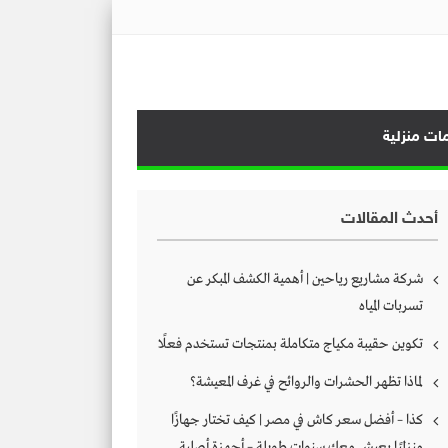
ات منزلية
أحدث المقالات
شركة مشاريع رياحين | أهمية الكشف المبكر عن
تسربات المياه
تكوين حقيبة مكياج متكاملة بمنتجات تستخدم فعلًا
لماذا تظهر الحشرات والروائح في غرف المعيشة؟
كذا – أفضل سعر كاش في مصر | كيف تختار جهازًا
منزليًا يعيش معك سنوات طويلة – أجهزة أصلية