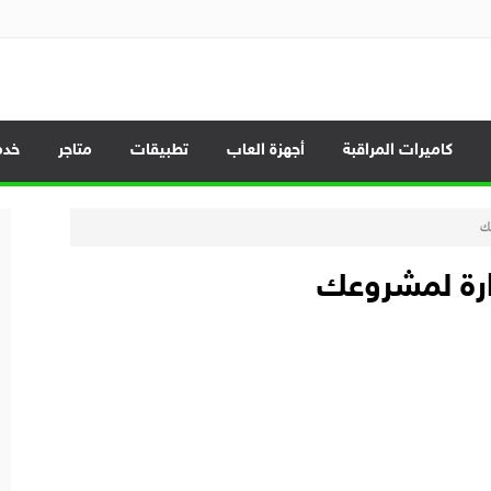
الموبايلات وأحدث العروض
كاميرات المراقبة
أجهزة العاب
تطبيقات
متاجر
خدم
عك
ارة لمشروعك