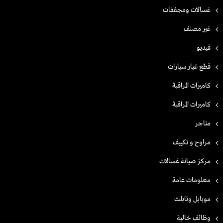
غسالات ومجففات
غير مصنف
فيديو
قطع غيار سيارات
كاميرات المراقبة
كاميرات المراقبة
متاجر
مراوح و تكييف
مركز صيانة غسالات
معلومات عامة
موبايل وتابلت
وظائف خالية