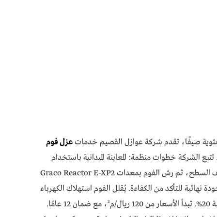
عزل فوم
 تتبع الشركة خطوات منظمة: المعاينة الميدانية باستخدام
كاميرات حرارية FLIR لتحديد نقاط التسرب، تنظيف السطح، ثم رش الفوم بمعدات Graco Reactor E-XP2
ري فحوصات جودة نهائية للتأكد من الكفاءة. يُقلل الفوم استهلاك الكهرباء
بنسبة 35-40% ويحمي الأسطح من التشققات بنسبة 20%. تبدأ الأسعار من 120 ريال/م²، مع ضمان 12 عامًا.