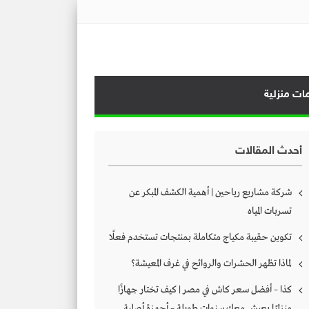
ات منزلية
أحدث المقالات
شركة مشاريع رياحين | أهمية الكشف المبكر عن
تسربات المياه
تكوين حقيبة مكياج متكاملة بمنتجات تستخدم فعلًا
لماذا تظهر الحشرات والروائح في غرف المعيشة؟
كذا – أفضل سعر كاش في مصر | كيف تختار جهازًا
منزليًا يعيش معك سنوات طويلة – أجهزة أصلية