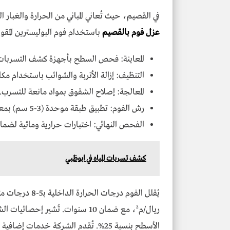
في القصيم، حيث تُعاني المباني من الحرارة والغبا
عزل فوم بالقصيم
باستخدام فوم البوليسترين المق
المعاينة: فحص السطح بأجهزة كشف التسربات
التنظيف: إزالة الأتربة والشوائب باستخدام مكا
المعالجة: إصلاح الشقوق بمواد مانعة للتسرب.
رش الفوم: تطبيق طبقة موحدة (3-5 سم) بمعدات Graco H-XP3.
الفحص النهائي: اختبارات حرارية ومائية لضمان
كشف تسربات المياه في ابوظبي
الأسطح بنسبة 25%. تُقدم الشركة خدمات إضافية مثل عزل الخزانات، مما يعزز الحماية.