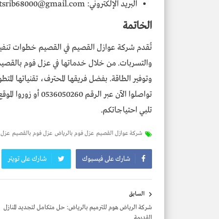
البريد الإلكتروني: tsrib68000@gmail.com
الخاتمة
تُقدم شركة عوازل القصيم في القصيم خطوات تنفيذ 
والتسربات. من خلال خدماتها في عزل فوم بالقصيم، 
وتوفير الطاقة. بفضل فريقها المحترف، تقنياتها المتط
تواصلوا الآن عبر الر
تلبي احتياجاتكم.
شركة عوازل القصيم
عزل فوم بالرياض
عزل فوم بالقصيم
عزل 
شارك على فيسبوك
شارك على تويتر
تصفّح
السابق
المقالات
شركة الرياض هوم للترميم بالرياض: حل متكامل لتجديد المنازل
القديمة