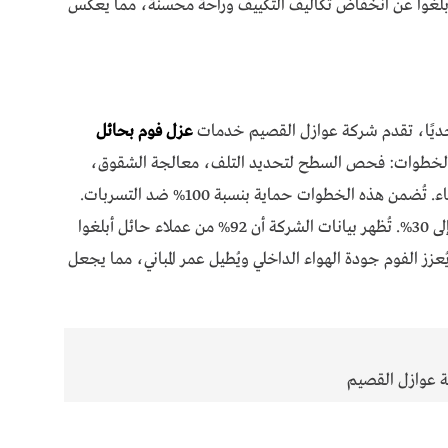
 95% من عملاء الرياض أبلغوا عن انخفاض تكاليف التكييف وراحة محسنة، مما يعكس
حديًا، تقدم شركة عوازل القصيم خدمات
عزل فوم بحائل
مل الخطوات: فحص السطح لتحديد التلف، معالجة الشقوق،
رش الفوم بماكينات عالية الدقة، واختبار مقاومة الماء. تُضمن هذه الخطوات حماية بنسبة 100% ضد التسربات.
تبدأ الأسعار من 100 ريال/م²، مع خصومات تصل إلى 30%. تُظهر بيانات الشركة أن 92% من عملاء حائل أبلغوا
في فواتير الكهرباء. يُعزز الفوم جودة الهواء الداخلي ويُطيل عمر المباني، مما يجعل
 عوازل القصيم