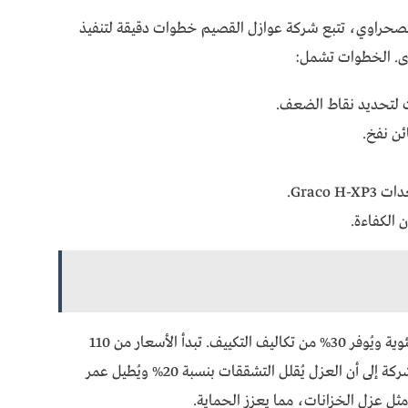
ر الصحراوي، تتبع شركة عوازل القصيم خطوات دقيقة لتنفيذ
وى. الخطوات تشمل:
 لتحديد نقاط الضعف.
ئن نفخ.
 الكفاءة.
يُقلل الفوم درجات الحرارة الداخلية بـ5-8 درجات مئوية ويُوفر 30% من تكاليف التكييف. تبدأ الأسعار من 110
ريال/م²، مع ضمان 10 سنوات. تُشير إحصائيات الشركة إلى أن العزل يُقلل التشققات بنسبة 20% ويُطيل عمر