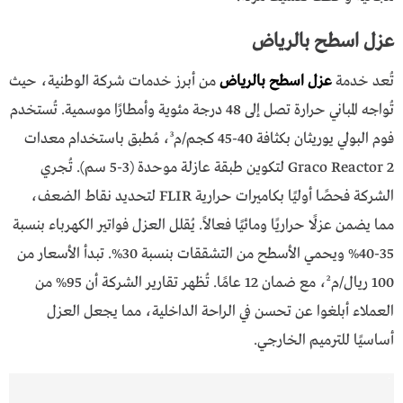
عزل اسطح بالرياض
تُعد خدمة
عزل اسطح بالرياض
من أبرز خدمات شركة الوطنية، حيث
تُواجه المباني حرارة تصل إلى 48 درجة مئوية وأمطارًا موسمية. تُستخدم
فوم البولي يوريثان بكثافة 40-45 كجم/م³، مُطبق باستخدام معدات
Graco Reactor 2 لتكوين طبقة عازلة موحدة (3-5 سم). تُجري
الشركة فحصًا أوليًا بكاميرات حرارية FLIR لتحديد نقاط الضعف،
مما يضمن عزلًا حراريًا ومائيًا فعالاً. يُقلل العزل فواتير الكهرباء بنسبة
35-40% ويحمي الأسطح من التشققات بنسبة 30%. تبدأ الأسعار من
100 ريال/م²، مع ضمان 12 عامًا. تُظهر تقارير الشركة أن 95% من
العملاء أبلغوا عن تحسن في الراحة الداخلية، مما يجعل العزل
أساسيًا للترميم الخارجي.