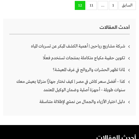
تعدد
السابق
1
…
11
12
صفحات
المقالات
أحدث المقالات
شركة مشاريع رياحين | أهمية الكشف المبكر عن تسربات المياه
تكوين حقيبة مكياج متكاملة بمنتجات تستخدم فعلًا
لماذا تظهر الحشرات والروائح في غرف المعيشة؟
كذا – أفضل سعر كاش في مصر | كيف تختار جهازًا منزليًا يعيش معك
سنوات طويلة – أجهزة أصلية وضمان الوكيل المعتمد
دليل اختيار الأزياء والجمال من نمشي لإطلالة متناسقة
أحدث المقالات