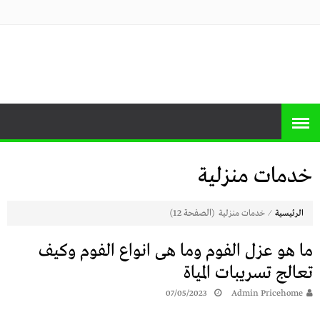
منصة برايس
منصة برايس هوم تعرض أسعار الأجهزة
المنزلية و التليفزيونات و الموبايلات وأحدث
هوم
العروض
خدمات منزلية
⁄
(الصفحة 12)
الرئيسية
خدمات منزلية
ما هو عزل الفوم وما هى انواع الفوم وكيف
تعالج تسريبات المياة
07/05/2023
Admin Pricehome