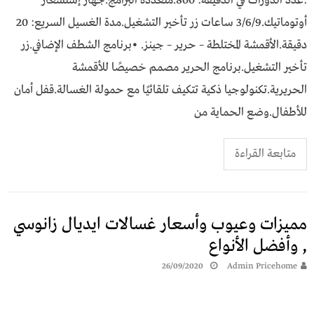
:عدد الدورات في الدقيقة: 800.متعددة البرامج.جهاز إستشعار
أوتوماتيك.3/6/9 ساعات زر تأخير التشغيل.مدة الغسيل السريع: 20
دقيقة.الأقمشة المختلطة – حرير – جينز. •برنامج الشطف الإضافي.زر
تأخير التشغيل.برنامج الحرير مصمم خصيصًا للأقمشة
الحريرية.‎تكنولوجيا ذكية تتكيف تلقائيًا مع حمولة الغسالة.قفل أمان
للأطفال.وضع الحماية من
متابعة القراءة
مميزات وعيوب وأسعار غسالات ايديال زانوسي
, وأفضل الأنواع
26/09/2020
Admin Pricehome