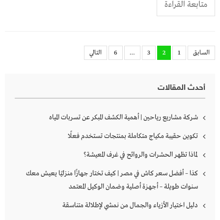
متابعة القراءة
تعدد
السابق
1
2
3
…
6
التالي
صفحات
المقالات
أحدث المقالات
شركة مشاريع رياحين | أهمية الكشف المبكر عن تسربات المياه
تكوين حقيبة مكياج متكاملة بمنتجات تستخدم فعلًا
لماذا تظهر الحشرات والروائح في غرف المعيشة؟
كذا – أفضل سعر كاش في مصر | كيف تختار جهازًا منزليًا يعيش معك
سنوات طويلة – أجهزة أصلية وضمان الوكيل المعتمد
دليل اختيار الأزياء والجمال من نمشي لإطلالة متناسقة