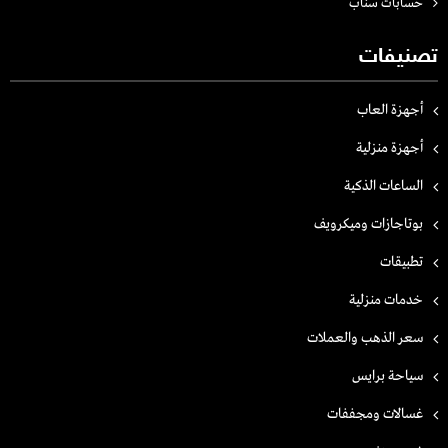
حسابات سناب
تصنيفات
أجهزة العاب
أجهزة منزلية
الساعات الذكية
بوتاجازات وميكرويف
تطبيقات
خدمات منزلية
سعر الذهب والعملات
سياحة برايس
غسالات ومجففات