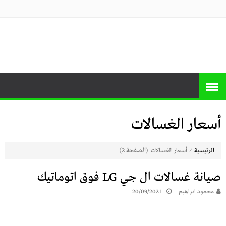
منصة برايس
منصة برايس هوم تعرض أسعار الأجهزة
المنزلية و التليفزيونات و الموبايلات وأحدث
هوم
العروض
أسعار الغسالات
⁄
(الصفحة 2)
الرئيسية
أسعار الغسالات
صيانة غسالات ال جي LG فوق اتوماتيك
محمود ابراهيم
20/09/2021