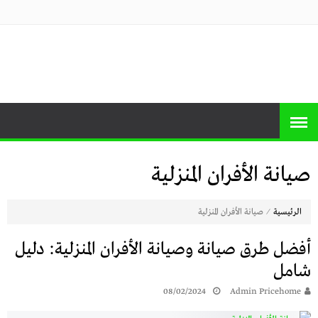
منصة برايس
منصة برايس هوم تعرض أسعار الأجهزة
المنزلية و التليفزيونات و الموبايلات وأحدث
هوم
العروض
صيانة الأفران المنزلية
⁄
الرئيسية
صيانة الأفران المنزلية
أفضل طرق صيانة وصيانة الأفران المنزلية: دليل
شامل
08/02/2024
Admin Pricehome