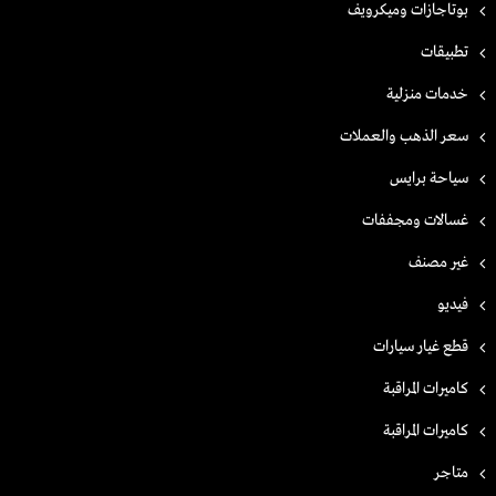
بوتاجازات وميكرويف
تطبيقات
خدمات منزلية
سعر الذهب والعملات
سياحة برايس
غسالات ومجففات
غير مصنف
فيديو
قطع غيار سيارات
كاميرات المراقبة
كاميرات المراقبة
متاجر