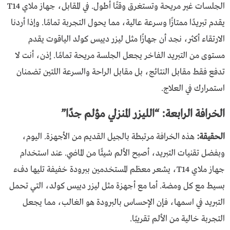
الجلسات غير مريحة وتستغرق وقتًا أطول. في المقابل، جهاز ملاي T14
يقدم تبريدًا ممتازًا وسرعة عالية، مما يحول التجربة تمامًا. وإذا أردنا
الارتقاء أكثر، نجد أن جهازًا مثل ليزر دييس كولد الياقوت يقدم
مستوى من التبريد الفاخر يجعل الجلسة مريحة تمامًا. إذن، أنت لا
تدفع فقط مقابل النتائج، بل مقابل الراحة والسرعة اللتين تضمنان
استمرارك في العلاج.
الخرافة الرابعة: “الليزر المنزلي مؤلم جدًا”
الحقيقة:
هذه الخرافة مرتبطة بالجيل القديم من الأجهزة. اليوم،
وبفضل تقنيات التبريد، أصبح الألم شيئًا من الماضي. عند استخدام
جهاز ملاي T14، يشعر معظم المستخدمين ببرودة خفيفة تليها دفء
بسيط مع كل ومضة. أما مع أجهزة مثل ليزر دييس كولد، التي تحمل
التبريد في اسمها، فإن الإحساس بالبرودة هو الغالب، مما يجعل
التجربة خالية من الألم تقريبًا.