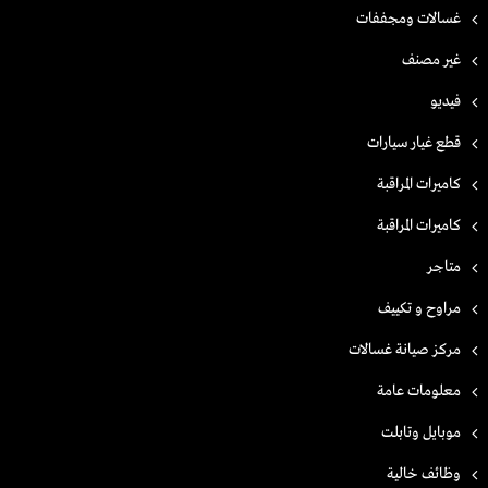
غسالات ومجففات
غير مصنف
فيديو
قطع غيار سيارات
كاميرات المراقبة
كاميرات المراقبة
متاجر
مراوح و تكييف
مركز صيانة غسالات
معلومات عامة
موبايل وتابلت
وظائف خالية