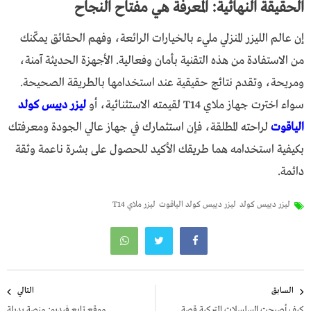
الحقيقة النهائية: المعرفة هي مفتاح النجاح
إن عالم الليزر المنزلي مليء بالخيارات الرائعة، وفهم الحقائق يمكّنك
من الاستفادة من هذه التقنية بأمان وفعالية. الأجهزة الحديثة آمنة،
ومريحة، وتقدم نتائج حقيقية عند استخدامها بالطريقة الصحيحة.
سواء اخترت جهاز ملاي T14 لقيمته الاستثنائية، أو
ليزر دييس كولد
الياقوت
لراحته المطلقة، فإن استثمارك في جهاز عالي الجودة ومعرفتك
بكيفية استخدامه هما طريقك الأكيد للحصول على بشرة ناعمة وثقة
دائمة.
ليزر دييس كولد
ليزر دييس كولد الياقوت
ليزر ملاي T14
تصفّح
السابق
التالي
المقالات
كيف أصبحت المسلسلات التركية قصة
موقع تابع فيديو: منصة بديلة