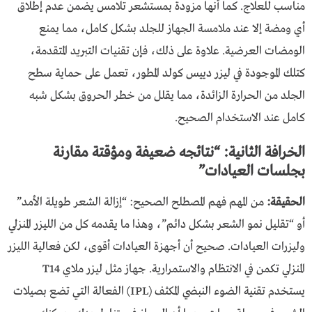
مناسب للعلاج. كما أنها مزودة بمستشعر تلامس يضمن عدم إطلاق
أي ومضة إلا عند ملامسة الجهاز للجلد بشكل كامل، مما يمنع
الومضات العرضية. علاوة على ذلك، فإن تقنيات التبريد المتقدمة،
كتلك الموجودة في ليزر دييس كولد المطور، تعمل على حماية سطح
الجلد من الحرارة الزائدة، مما يقلل من خطر الحروق بشكل شبه
كامل عند الاستخدام الصحيح.
الخرافة الثانية: “نتائجه ضعيفة ومؤقتة مقارنة
بجلسات العيادات”
الحقيقة:
من المهم فهم المصطلح الصحيح: “إزالة الشعر طويلة الأمد”
أو “تقليل نمو الشعر بشكل دائم”، وهذا ما يقدمه كل من الليزر المنزلي
وليزرات العيادات. صحيح أن أجهزة العيادات أقوى، لكن فعالية الليزر
المنزلي تكمن في الانتظام والاستمرارية. جهاز مثل ليزر ملاي T14
يستخدم تقنية الضوء النبضي المكثف (IPL) الفعالة التي تضع بصيلات