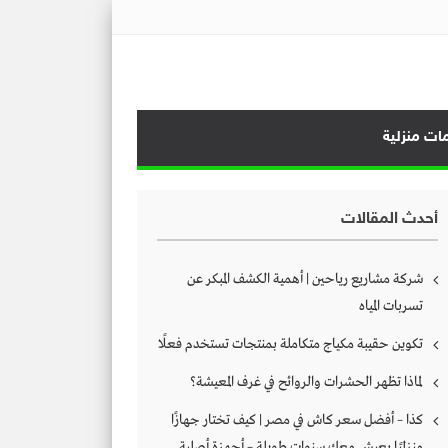
ات منزلية
أحدث المقالات
شركة مشاريع رياحين | أهمية الكشف المبكر عن
تسربات المياه
تكوين حقيبة مكياج متكاملة بمنتجات تستخدم فعلًا
لماذا تظهر الحشرات والروائح في غرف المعيشة؟
كذا – أفضل سعر كاش في مصر | كيف تختار جهازًا
منزليًا يعيش معك سنوات طويلة – أجهزة أصلية