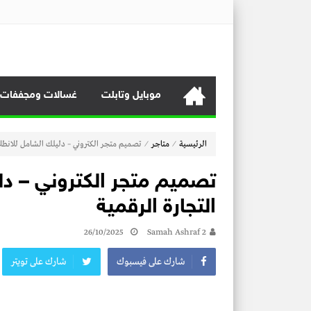
منصة برايس هوم
منصة برايس هوم تعرض أسعار الأجهزة المنزلية و التليفزيونات و 
موبايل وتابلت
غسالات ومجففات
⁄
⁄
الرئيسية
متاجر
تصميم متجر الكتروني – دليلك الشامل للانطلاق
تصميم متجر الكتروني – دل
التجارة الرقمية
26/10/2025
Samah Ashraf 2
شارك على فيسبوك
شارك على تويتر